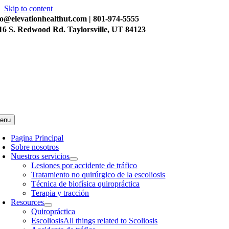
Skip to content
fo@elevationhealthut.com
| 801-974-5555
16 S. Redwood Rd. Taylorsville, UT 84123
enu
Pagina Principal
Sobre nosotros
Nuestros servicios
Lesiones por accidente de tráfico
Tratamiento no quirúrgico de la escoliosis
Técnica de biofísica quiropráctica
Terapia y tracción
Resources
Quiropráctica
Escoliosis
All things related to Scoliosis