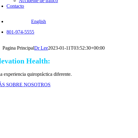
Accidente de tráfico
Contacto
English
801-974-5555
Pagina Principal
Dr Lee
2023-01-11T03:52:30+00:00
levation Health:
Quiropráctico En Salt Lak
a experiencia quiropráctica diferente.
ÁS SOBRE NOSOTROS