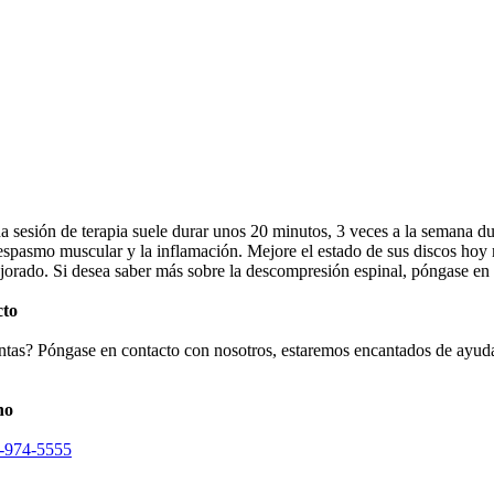
a sesión de terapia suele durar unos 20 minutos, 3 veces a la semana du
 espasmo muscular y la inflamación. Mejore el estado de sus discos hoy 
jorado. Si desea saber más sobre la descompresión espinal, póngase en 
cto
tas? Póngase en contacto con nosotros, estaremos encantados de ayuda
no
-974-5555