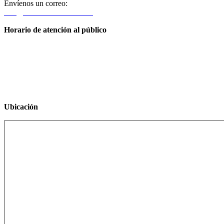
Envíenos un correo:
info@elevationhealthut.com
Horario de atención al público
Día
Horario de atenció
Lunes
12:00 PM – 7:00 
Martes
CERRADO
Miércoles
12:00 PM – 7:00 
Jueves
12:00 PM – 7:00 
Viernes
12:00 PM – 7:00 
Ubicación