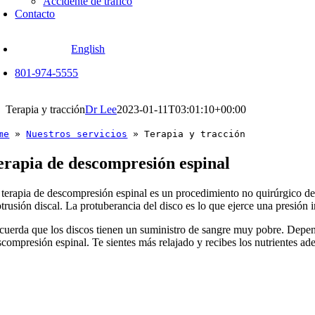
Accidente de tráfico
Contacto
English
801-974-5555
Terapia y tracción
Dr Lee
2023-01-11T03:01:10+00:00
me
»
Nuestros servicios
»
Terapia y tracción
erapia de descompresión espinal
 terapia de descompresión espinal es un procedimiento no quirúrgico de 
trusión discal. La protuberancia del disco es lo que ejerce una presión 
cuerda que los discos tienen un suministro de sangre muy pobre. Depe
scompresión espinal. Te sientes más relajado y recibes los nutrientes ad