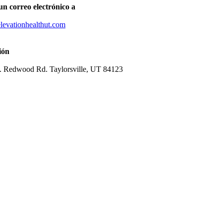
un correo electrónico a
levationhealthut.com
ión
. Redwood Rd. Taylorsville, UT 84123