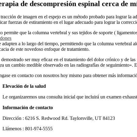
erapia de descompresión espinal cerca de m
 tracción de imagen en el espejo es un método probado para lograr la ada
icar fuerzas de estiramiento en el lugar adecuado para lograr la correcc
to permite que la columna vertebral y sus tejidos de soporte ( ligamento
ndones
se adapten a lo largo del tiempo, permitiendo que la columna vertebral 
icacia de este novedoso enfoque de tratamiento.
 demostrado ser muy eficaz en el tratamiento del dolor crónico y de las
gra un cambio medible observado en las radiografías de seguimiento». En
ngase en contacto con nosotros hoy mismo para obtener más información 
Elevación de la salud
Le organizaremos una consulta inicial que incluirá un examen exhaustivo
Información de contacto
Dirección : 6216 S. Redwood Rd. Taylorsville, UT 84123
Llámenos : 801-974-5555