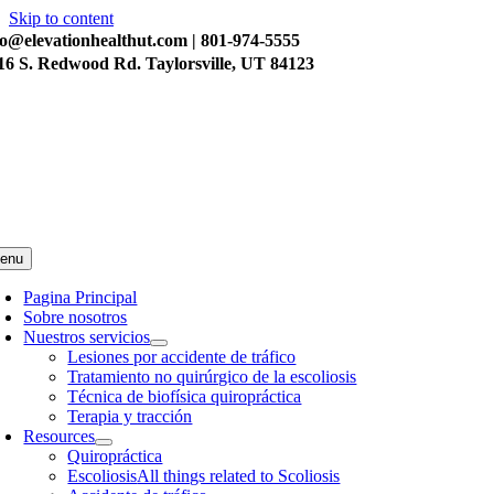
Skip to content
fo@elevationhealthut.com
| 801-974-5555
16 S. Redwood Rd. Taylorsville, UT 84123
enu
Pagina Principal
Sobre nosotros
Nuestros servicios
Lesiones por accidente de tráfico
Tratamiento no quirúrgico de la escoliosis
Técnica de biofísica quiropráctica
Terapia y tracción
Resources
Quiropráctica
Escoliosis
All things related to Scoliosis